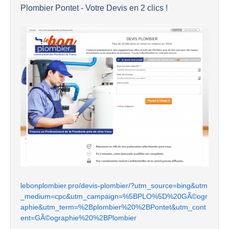
Plombier Pontet - Votre Devis en 2 clics !
lebonplombier.pro/devis-plombier/?utm_source=bing&utm
_medium=cpc&utm_campaign=%5BPLO%5D%20GÃ©ogr
aphie&utm_term=%2Bplombier%20%2BPontet&utm_cont
ent=GÃ©ographie%20%2BPlombier