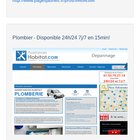
http://www.pagesjaunes.fr/pros/54656386
Plombier - Disponible 24h/24 7j/7 en 15min!