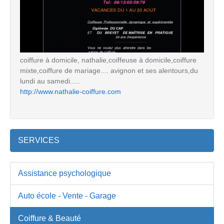
coiffure à domicile, nathalie,coiffeuse à domicile,coiffure
mixte,coiffure de mariage.... avignon et ses alentours,du
lundi au samedi.....
http://www.nathalie-coiffure.com
SERVICES
Assistance psychologique
Auto école - Vente - Garage
Coiffure & Beauté