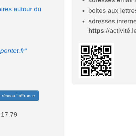
aires autour du
boites aux lettr
adresses interne
https
://activité.
pontet.fr"
le réseau LaFrance
.17.79