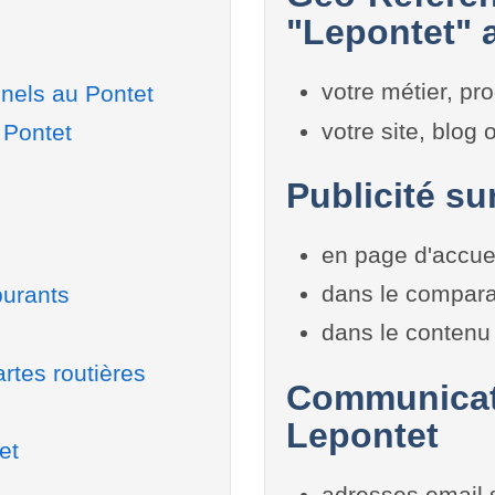
"Lepontet" a
votre métier, pro
nels au Pontet
votre site, blog
 Pontet
Publicité su
en page d'accue
dans le compara
burants
dans le contenu 
rtes routières
Communicati
Lepontet
et
adresses email 