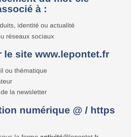
ssocié à :
duits, identité ou actualité
 ou réseaux sociaux
r le site www.lepontet.fr
il ou thématique
teur
de la newsletter
on numérique @ / https
sous la forme
activité
@lepontet.fr