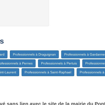
s
ard
Professionnels à Draguignan
Professionnels à Gardanne
ofessionnels à Pernes
Professionnels à Pertuis
Professionne
int-Laurent
Professionnels à Saint-Raphael
Professionnels 
vé sans lien avec le site de la mairie du Pon