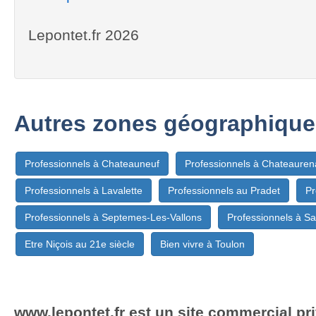
Lepontet.fr 2026
Autres zones géographique
Professionnels à Chateauneuf
Professionnels à Chateauren
Professionnels à Lavalette
Professionnels au Pradet
Pr
Professionnels à Septemes-Les-Vallons
Professionnels à Sa
Etre Niçois au 21e siècle
Bien vivre à Toulon
www.lepontet.fr est un site commercial pri