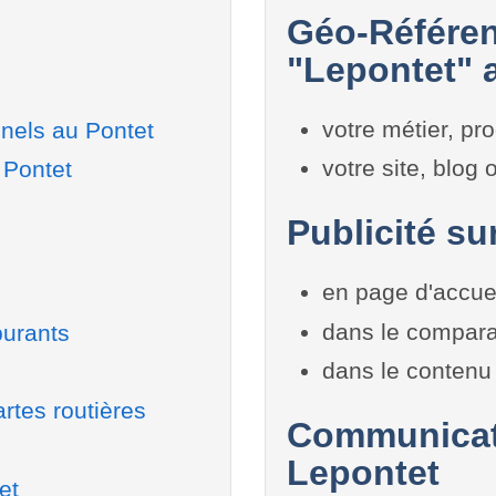
Géo-Référen
"Lepontet" a
votre métier, pro
nels au Pontet
votre site, blog
 Pontet
Publicité su
en page d'accue
dans le compara
burants
dans le contenu 
rtes routières
Communicati
Lepontet
et