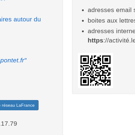
adresses email 
aires autour du
boites aux lettr
adresses interne
https
://activité.
pontet.fr"
le réseau LaFrance
.17.79